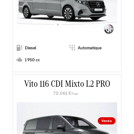
Diesel
Automatique
1 950 cc
Vito 116 CDI Mixto L2 PRO
En savoir plus
70.061 €
Tvac
Faire un essai
Demander une offre
Vendu