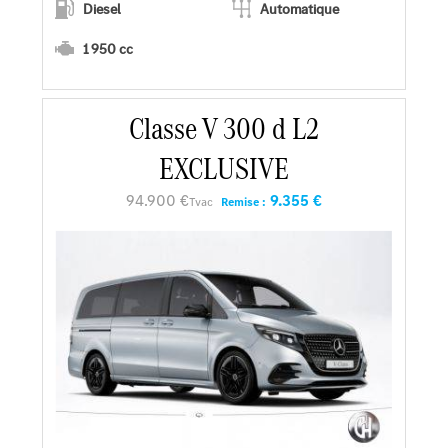
Diesel
Automatique
1 950 cc
En savoir plus
Classe V 300 d L2
EXCLUSIVE
Faire un essai
94.900 €
9.355 €
Tvac
Remise :
Demander une offre