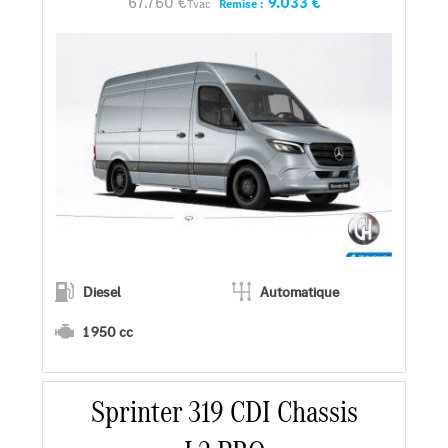
67.760 €
9.033 €
Tvac
Remise :
Demander une offre
Diesel
Automatique
1 950 cc
Sprinter 319 CDI Chassis
En savoir plus