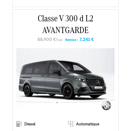
En savoir plus
Classe V 300 d L2
AVANTGARDE
Faire un essai
88.900 €
7.241 €
Tvac
Remise :
Demander une offre
Diesel
Automatique