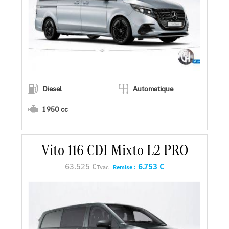
Diesel
Automatique
1 950 cc
Vito 116 CDI Mixto L2 PRO
En savoir plus
63.525 €
6.753 €
Tvac
Remise :
Faire un essai
Demander une offre