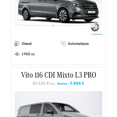
Diesel
Automatique
1 950 cc
Vito 116 CDI Mixto L3 PRO
En savoir plus
63.525 €
5.886 €
Tvac
Remise :
Faire un essai
Demander une offre