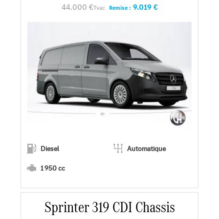
44.000 €
9.019 €
Tvac
Remise :
Demander une offre
Diesel
Automatique
1 950 cc
Sprinter 319 CDI Chassis
En savoir plus