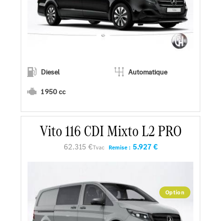
Diesel
Automatique
1 950 cc
Vito 116 CDI Mixto L2 PRO
En savoir plus
62.315 €
5.927 €
Tvac
Remise :
Faire un essai
Demander une offre
Option