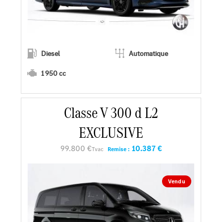
Diesel
Automatique
1 950 cc
En savoir plus
Classe V 300 d L2
EXCLUSIVE
Faire un essai
99.800 €
10.387 €
Tvac
Remise :
Demander une offre
Vendu