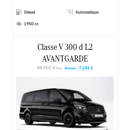
Diesel
Automatique
1 950 cc
En savoir plus
Classe V 300 d L2
AVANTGARDE
Faire un essai
88.900 €
7.241 €
Tvac
Remise :
Demander une offre