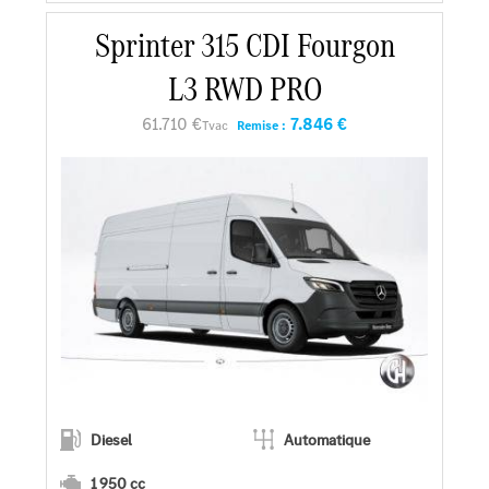
Sprinter 315 CDI Fourgon
En savoir plus
L3 RWD PRO
Faire un essai
61.710 €
7.846 €
Tvac
Remise :
Demander une offre
Diesel
Automatique
1 950 cc