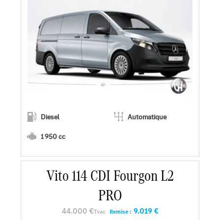
Diesel
Automatique
1 950 cc
En savoir plus
Vito 114 CDI Fourgon L2
PRO
Faire un essai
44.000 €
9.019 €
Tvac
Remise :