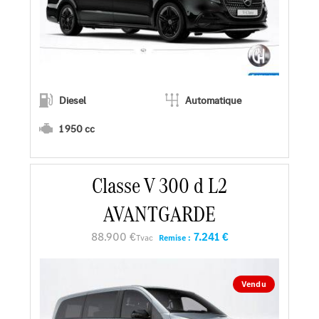
Diesel
Automatique
1 950 cc
En savoir plus
Classe V 300 d L2
AVANTGARDE
Faire un essai
88.900 €
7.241 €
Tvac
Remise :
Demander une offre
Vendu