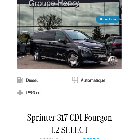
Demander une offre
Direction
Diesel
Automatique
1993 cc
Sprinter 317 CDI Fourgon
En savoir plus
L2 SELECT
Faire un essai