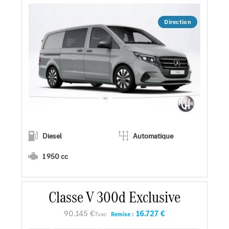
Direction
Diesel
Automatique
1 950 cc
En savoir plus
Classe V 300d Exclusive
90.145 €
16.727 €
Tvac
Remise :
Faire un essai