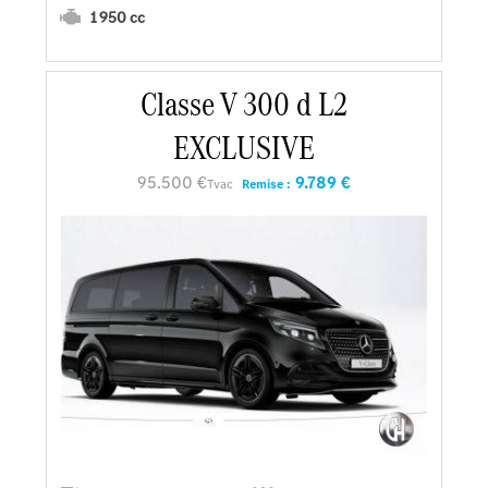
1 950 cc
En savoir plus
Classe V 300 d L2
EXCLUSIVE
Faire un essai
95.500 €
9.789 €
Tvac
Remise :
Demander une offre