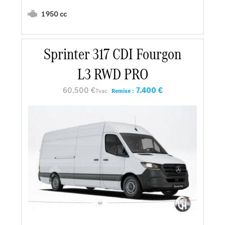
1 950 cc
Sprinter 317 CDI Fourgon
En savoir plus
L3 RWD PRO
Faire un essai
60.500 €
7.400 €
Tvac
Remise :
Demander une offre