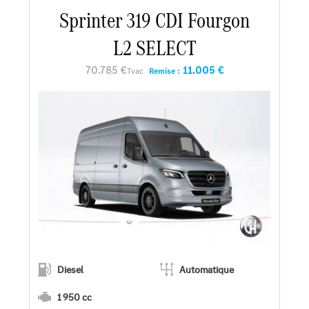
Sprinter 319 CDI Fourgon
En savoir plus
L2 SELECT
Faire un essai
70.785 €
11.005 €
Tvac
Remise :
Demander une offre
Diesel
Automatique
1 950 cc