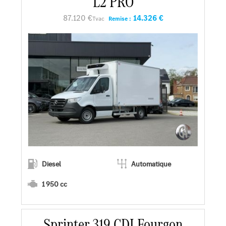
L2 PRO
Faire un essai
87.120 €
14.326 €
Tvac
Remise :
Demander une offre
Diesel
Automatique
1 950 cc
Sprinter 319 CDI Fourgon
En savoir plus