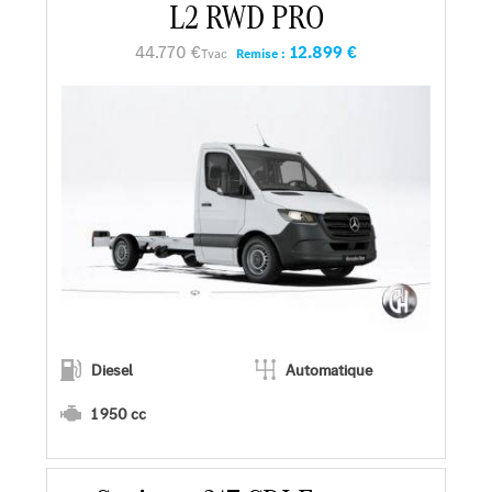
L2 RWD PRO
Faire un essai
44.770 €
12.899 €
Tvac
Remise :
Demander une offre
Diesel
Automatique
1 950 cc
En savoir plus