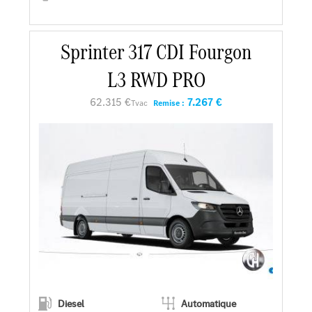
Sprinter 317 CDI Fourgon
En savoir plus
L3 RWD PRO
Faire un essai
62.315 €
7.267 €
Tvac
Remise :
Demander une offre
Diesel
Automatique