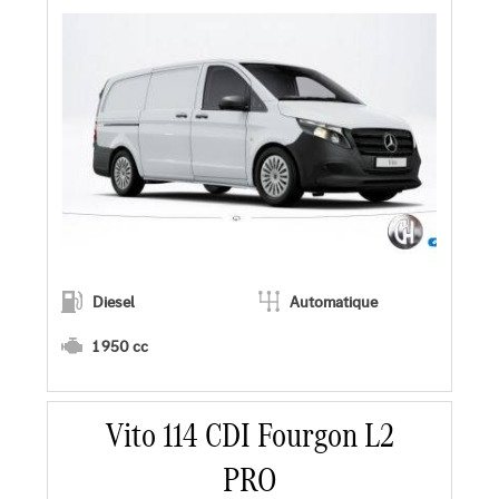
Demander une offre
Diesel
Automatique
1 950 cc
En savoir plus
Vito 114 CDI Fourgon L2
PRO
Faire un essai