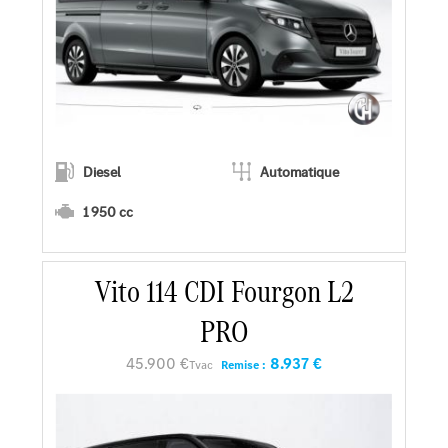
Diesel
Automatique
1 950 cc
En savoir plus
Vito 114 CDI Fourgon L2
PRO
Faire un essai
45.900 €
8.937 €
Tvac
Remise :
Demander une offre