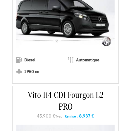
Diesel
Automatique
1 950 cc
En savoir plus
Vito 114 CDI Fourgon L2
PRO
Faire un essai
45.900 €
8.937 €
Tvac
Remise :
Demander une offre