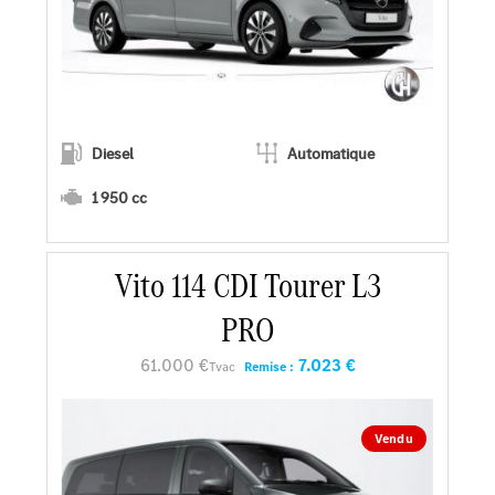
Diesel
Automatique
1 950 cc
En savoir plus
Vito 114 CDI Tourer L3
PRO
Faire un essai
61.000 €
7.023 €
Tvac
Remise :
Demander une offre
Vendu