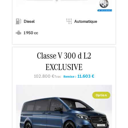
Diesel
Automatique
1 950 cc
En savoir plus
Classe V 300 d L2
EXCLUSIVE
Faire un essai
102.800 €
11.603 €
Tvac
Remise :
Demander une offre
Option