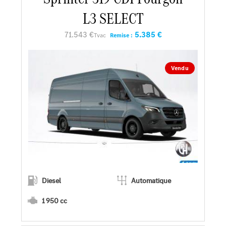
L3 SELECT
Faire un essai
71.543 €
5.385 €
Tvac
Remise :
Demander une offre
Vendu
Diesel
Automatique
1 950 cc