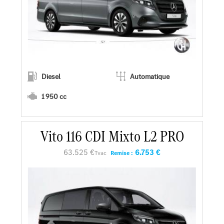
Diesel
Automatique
1 950 cc
Vito 116 CDI Mixto L2 PRO
En savoir plus
63.525 €
6.753 €
Tvac
Remise :
Faire un essai
Demander une offre