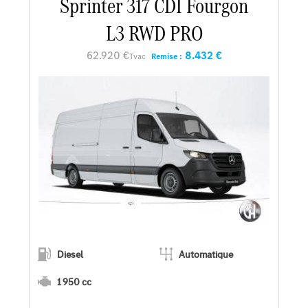
Sprinter 317 CDI Fourgon
L3 RWD PRO
Faire un essai
62.920 €
8.432 €
Tvac
Remise :
Demander une offre
Diesel
Automatique
1 950 cc