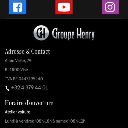
Instag
Facebook
YouTube
Adresse & Contact
Allée Verte, 29
B-4600 Visé
TVA BE 0447.195.140
+32 4 379 44 01
Horaire d'ouverture
Atelier voiture
Lundi à vendredi 08h-18h & samedi 08h-12h