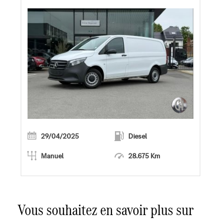
29/04/2025
Diesel
Manuel
28.675 Km
En savoir plus
Vous souhaitez en savoir plus sur
Faire un essai