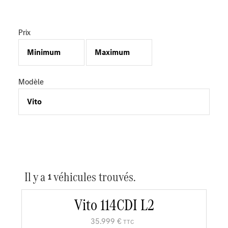
Prix
Modèle
Il y a
véhicules trouvés.
1
Vito 114CDI L2
35.999 €
TTC