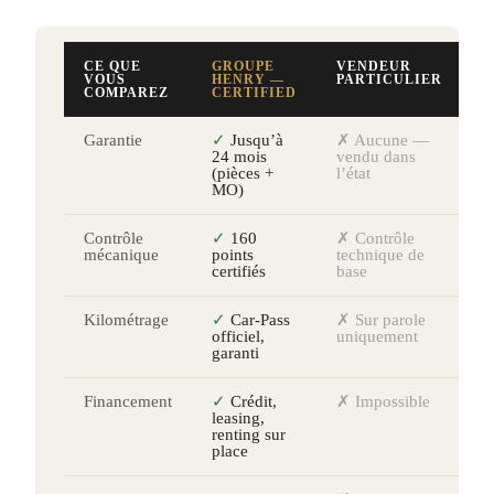
CE QUE
GROUPE
VENDEUR
VOUS
HENRY —
PARTICULIER
COMPAREZ
CERTIFIED
Garantie
✓
Jusqu’à
✗ Aucune —
24 mois
vendu dans
(pièces +
l’état
MO)
Contrôle
✓
160
✗ Contrôle
mécanique
points
technique de
certifiés
base
Kilométrage
✓
Car-Pass
✗ Sur parole
officiel,
uniquement
garanti
Financement
✓
Crédit,
✗ Impossible
leasing,
renting sur
place