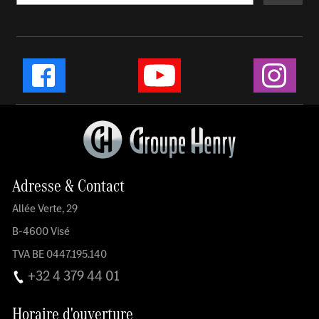
Instag
Facebook
YouTube
Adresse & Contact
Allée Verte, 29
B-4600 Visé
TVA BE 0447.195.140
+32 4 379 44 01
Horaire d'ouverture