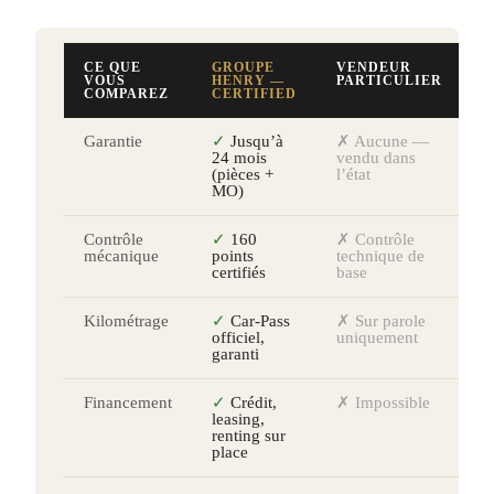
CE QUE
GROUPE
VENDEUR
VOUS
HENRY —
PARTICULIER
COMPAREZ
CERTIFIED
Garantie
✓
Jusqu’à
✗ Aucune —
24 mois
vendu dans
(pièces +
l’état
MO)
Contrôle
✓
160
✗ Contrôle
mécanique
points
technique de
certifiés
base
Kilométrage
✓
Car-Pass
✗ Sur parole
officiel,
uniquement
garanti
Financement
✓
Crédit,
✗ Impossible
leasing,
renting sur
place