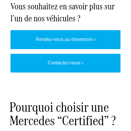
Vous souhaitez en savoir plus sur
Faire un essai
l’un de nos véhicules ?
Demander une offre
Rendez-vous au showroom
Contactez-nous
Pourquoi choisir une
Mercedes “Certified” ?