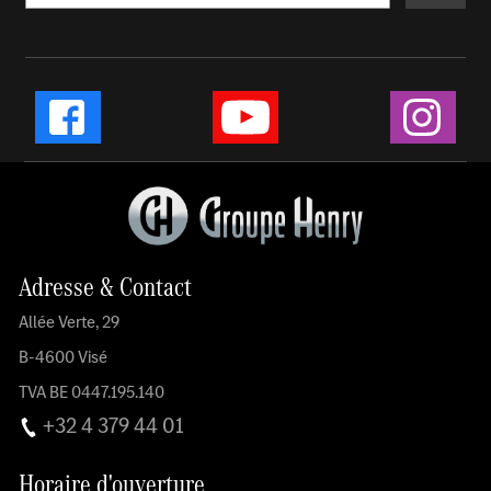
Instag
Facebook
YouTube
Adresse & Contact
Allée Verte, 29
B-4600 Visé
TVA BE 0447.195.140
+32 4 379 44 01
Horaire d'ouverture