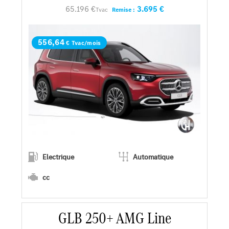
65.196 €
3.695 €
Tvac
Remise :
Demander une offre
556,64
€ Tvac/mois
Electrique
Automatique
cc
En savoir plus
GLB 250+ AMG Line