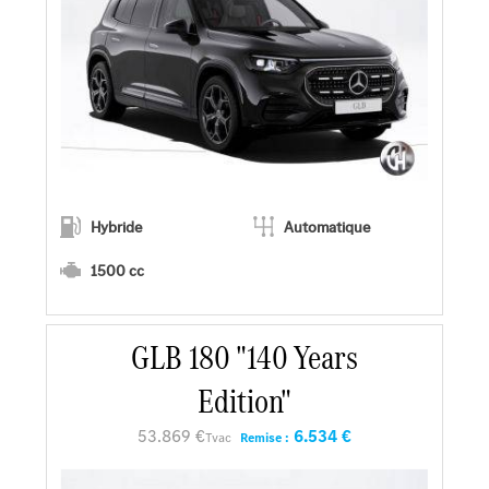
Hybride
Automatique
1500 cc
En savoir plus
GLB 180 "140 Years
Edition"
Faire un essai
53.869 €
6.534 €
Tvac
Remise :
Demander une offre