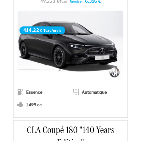
49.223 €
6.316 €
Tvac
Remise :
Faire un essai
Demander une offre
414,22
€ Tvac/mois
Essence
Automatique
1 499 cc
CLA Coupé 180 "140 Years
En savoir plus