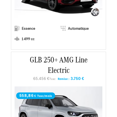
Essence
Automatique
1 499 cc
En savoir plus
GLB 250+ AMG Line
Electric
Faire un essai
65.456 €
3.750 €
Tvac
Remise :
Demander une offre
558,86
€ Tvac/mois