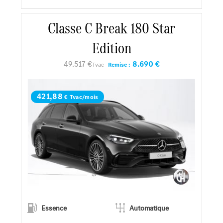
En savoir plus
Classe C Break 180 Star
Edition
Faire un essai
49.517 €
8.690 €
Tvac
Remise :
Demander une offre
421,88
€ Tvac/mois
Essence
Automatique