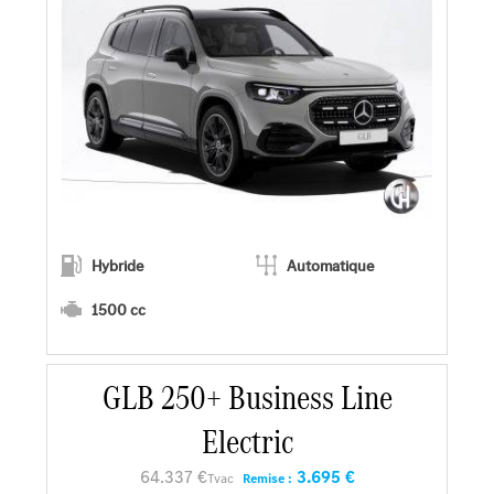
Hybride
Automatique
1500 cc
En savoir plus
GLB 250+ Business Line
Electric
Faire un essai
64.337 €
3.695 €
Tvac
Remise :