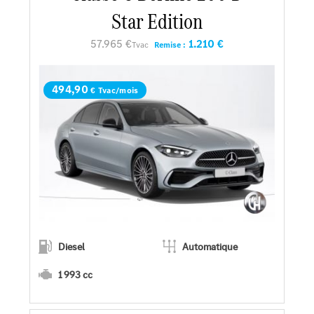
Star Edition
57.965 €
1.210 €
Tvac
Remise :
494,90
€ Tvac/mois
Diesel
Automatique
1 993 cc