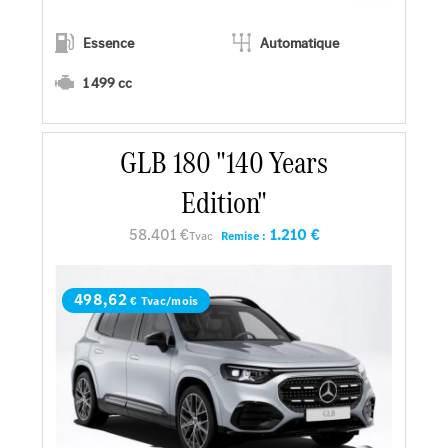
Essence
Automatique
1 499 cc
En savoir plus
GLB 180 "140 Years
Edition"
Faire un essai
58.401 €
1.210 €
Tvac
Remise :
Demander une offre
498,62
€ Tvac/mois