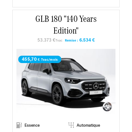
En savoir plus
GLB 180 "140 Years
Edition"
Faire un essai
53.373 €
6.534 €
Tvac
Remise :
Demander une offre
455,70
€ Tvac/mois
Essence
Automatique