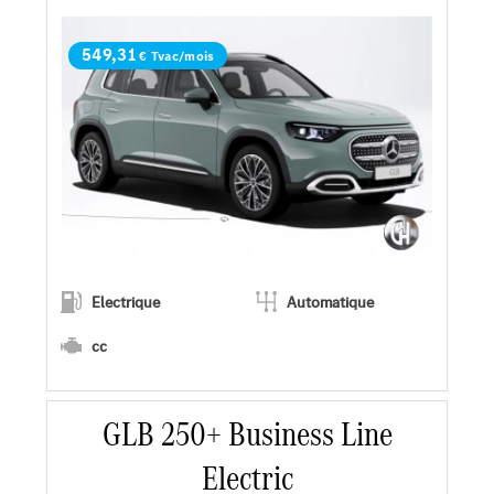
Demander une offre
549,31
€ Tvac/mois
Electrique
Automatique
cc
En savoir plus
GLB 250+ Business Line
Electric
Faire un essai