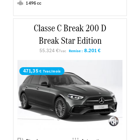
1 496 cc
En savoir plus
Classe C Break 200 D
Break Star Edition
Faire un essai
55.324 €
8.201 €
Tvac
Remise :
Demander une offre
471,35
€ Tvac/mois