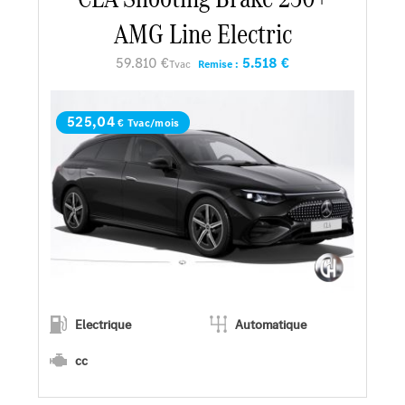
AMG Line Electric
Faire un essai
59.810 €
5.518 €
Tvac
Remise :
Demander une offre
525,04
€ Tvac/mois
Electrique
Automatique
cc