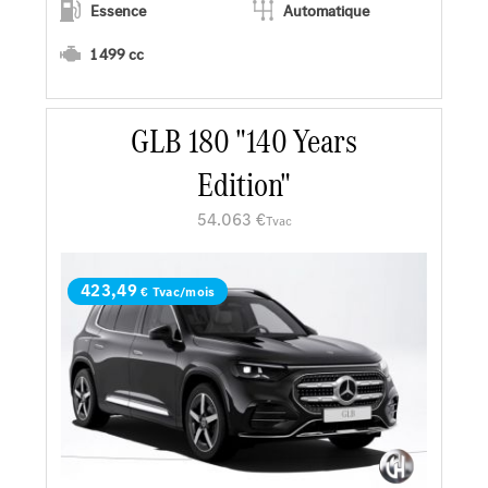
Essence
Automatique
1 499 cc
En savoir plus
GLB 180 "140 Years
Edition"
Faire un essai
54.063 €
Tvac
Demander une offre
423,49
€ Tvac/mois