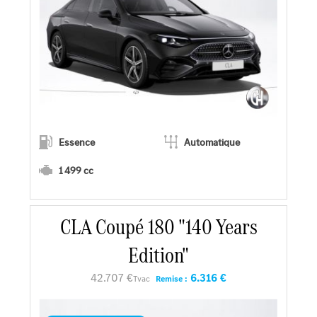
Essence
Automatique
1 499 cc
CLA Coupé 180 "140 Years
En savoir plus
Edition"
Faire un essai
42.707 €
6.316 €
Tvac
Remise :
Demander une offre