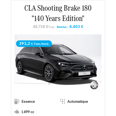
En savoir plus
CLA Shooting Brake 180
"140 Years Edition"
Faire un essai
46.758 €
6.403 €
Tvac
Remise :
Demander une offre
393,2
€ Tvac/mois
Essence
Automatique
1 499 cc