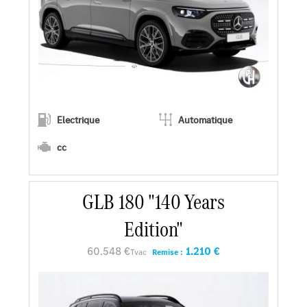
Electrique
Automatique
cc
En savoir plus
GLB 180 "140 Years
Edition"
Faire un essai
60.548 €
1.210 €
Tvac
Remise :
Demander une offre