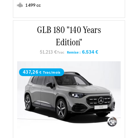
1 499 cc
En savoir plus
GLB 180 "140 Years
Edition"
Faire un essai
51.213 €
6.534 €
Tvac
Remise :
Demander une offre
437,26
€ Tvac/mois