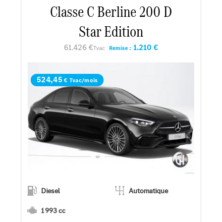
En savoir plus
Classe C Berline 200 D
Star Edition
Faire un essai
61.426 €
1.210 €
Tvac
Remise :
Demander une offre
524,45
€ Tvac/mois
Diesel
Automatique
1 993 cc