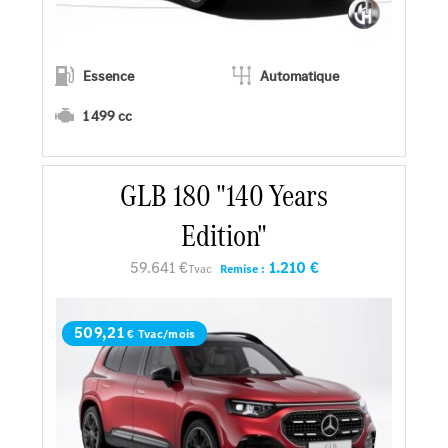
Essence
Automatique
1 499 cc
En savoir plus
GLB 180 "140 Years
Edition"
Faire un essai
59.641 €
1.210 €
Tvac
Remise :
Demander une offre
509,21
€ Tvac/mois