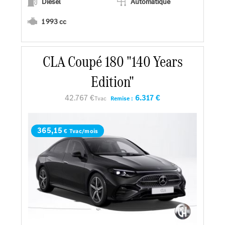
Diesel
Automatique
1 993 cc
CLA Coupé 180 "140 Years
En savoir plus
Edition"
Faire un essai
42.767 €
6.317 €
Tvac
Remise :
Demander une offre
365,15
€ Tvac/mois