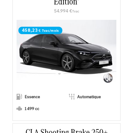
Edition"
Faire un essai
54.994 €
Tvac
Demander une offre
458,23
€ Tvac/mois
Essence
Automatique
1 499 cc
CLA Shooting Brake 250+
En savoir plus