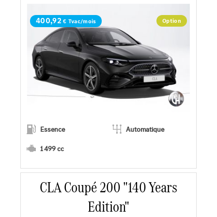
Demander une offre
400,92
Option
€ Tvac/mois
Essence
Automatique
1 499 cc
CLA Coupé 200 "140 Years
En savoir plus
Edition"
Faire un essai