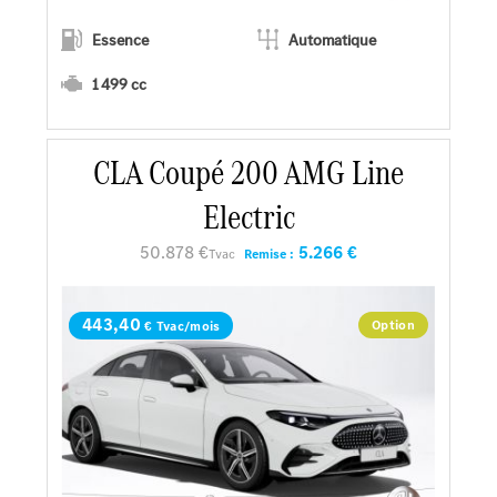
Essence
Automatique
1 499 cc
CLA Coupé 200 AMG Line
En savoir plus
Electric
Faire un essai
50.878 €
5.266 €
Tvac
Remise :
Demander une offre
443,40
Option
€ Tvac/mois