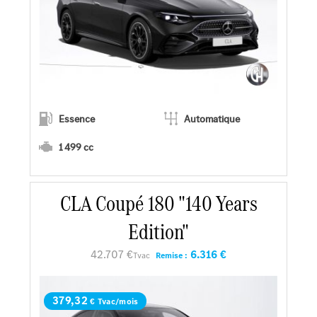
Essence
Automatique
1 499 cc
CLA Coupé 180 "140 Years
En savoir plus
Edition"
Faire un essai
42.707 €
6.316 €
Tvac
Remise :
Demander une offre
379,32
€ Tvac/mois