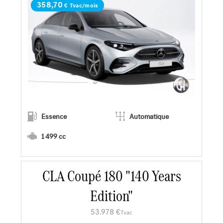
358,70
€ Tvac/mois
Essence
Automatique
1 499 cc
CLA Coupé 180 "140 Years
En savoir plus
Edition"
Faire un essai
53.978 €
Tvac