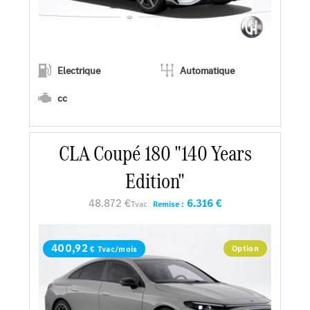
Electrique
Automatique
cc
CLA Coupé 180 "140 Years
En savoir plus
Edition"
Faire un essai
48.872 €
6.316 €
Tvac
Remise :
Demander une offre
400,92
Option
€ Tvac/mois