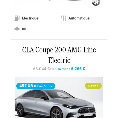
Electrique
Automatique
cc
CLA Coupé 200 AMG Line
En savoir plus
Electric
Faire un essai
53.044 €
5.266 €
Tvac
Remise :
Demander une offre
457,08
Option
€ Tvac/mois