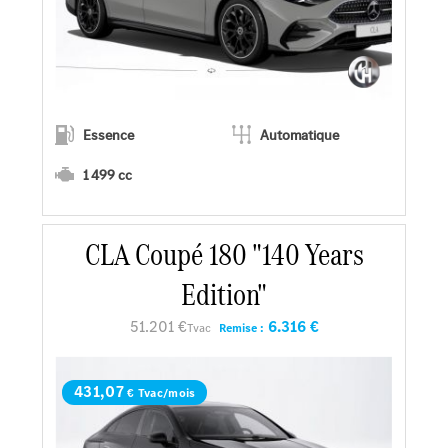
Essence
Automatique
1 499 cc
CLA Coupé 180 "140 Years
En savoir plus
Edition"
Faire un essai
51.201 €
6.316 €
Tvac
Remise :
Demander une offre
431,07
€ Tvac/mois