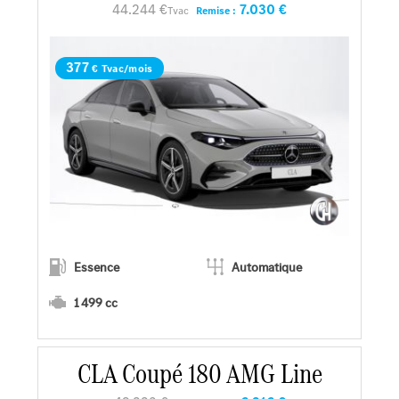
44.244 €
7.030 €
Tvac
Remise :
Demander une offre
377
€ Tvac/mois
Essence
Automatique
1 499 cc
CLA Coupé 180 AMG Line
En savoir plus